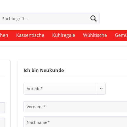
uhen
Kassentische
Kühlregale
Wühltische
Gemü
Ich bin Neukunde