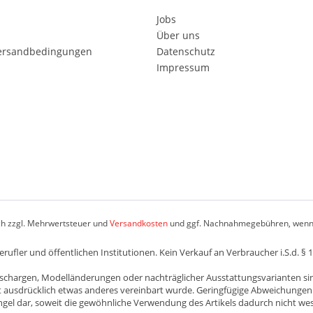
Jobs
Über uns
Versandbedingungen
Datenschutz
Impressum
ich zzgl. Mehrwertsteuer und
Versandkosten
und ggf. Nachnahmegebühren, wenn 
fler und öffentlichen Institutionen. Kein Verkauf an Verbraucher i.S.d. § 
schargen, Modelländerungen oder nachträglicher Ausstattungsvarianten si
ht ausdrücklich etwas anderes vereinbart wurde. Geringfügige Abweichungen
l dar, soweit die gewöhnliche Verwendung des Artikels dadurch nicht wese