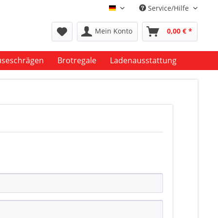
Service/Hilfe
deutsch
Mein Konto
0,00 € *
seschrägen
Brotregale
Ladenausstattung