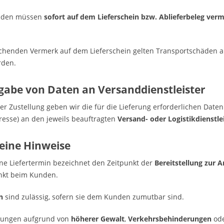
äden müssen
sofort auf dem Lieferschein bzw. Ablieferbeleg ver
henden Vermerk auf dem Lieferschein gelten Transportschäden a
rden.
rgabe von Daten an Versanddienstleister
r Zustellung geben wir die für die Lieferung erforderlichen Da
dresse) an den jeweils beauftragten
Versand- oder Logistikdienstle
meine Hinweise
e Liefertermin bezeichnet den Zeitpunkt der
Bereitstellung zur A
unkt beim Kunden.
n
sind zulässig, sofern sie dem Kunden zumutbar sind.
erungen aufgrund von
höherer Gewalt
,
Verkehrsbehinderungen
ode