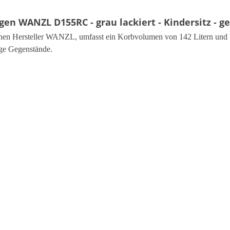
n WANZL D155RC - grau lackiert - Kindersitz - g
en Hersteller WANZL, umfasst ein Korbvolumen von 142 Litern und be
ige Gegenstände.