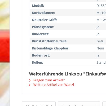
Modell:
D155
Korbvolumen:
M (105
Neutraler Griff:
Mit W
Pfandsystem:
Ja
Kindersitz:
Ja
Kunststoffanbauteile:
Grau
Kistenablage klappbar:
Nein
Bodenrost:
Ja
Rollen:
Stand
Weiterführende Links zu "Einkaufsw
Fragen zum Artikel?
Weitere Artikel von Wanzl