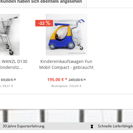
Kunden haben sich ebenfalls angesehen
-22
n WANZL D130
Kindereinkaufswagen Fun
indersitz...
Mobil Compact - gebraucht
195,00 € *
69,00 € *
249,00 € *
s: 58,31 €
Bruttopreis: 232,05 €
30 Jahre Exporterfahrung
Schnelle Lieferfähigk
portpreise individuell anfragen
Eigener Fuhrpark