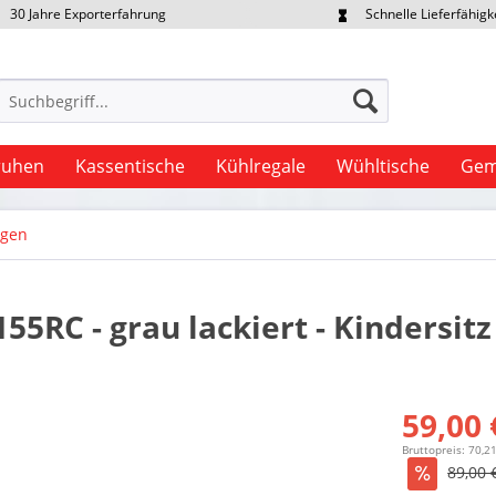
30 Jahre Exporterfahrung
Schnelle Lieferfähigk
portpreise individuell anfragen
Eigener Fuhrpark
ruhen
Kassentische
Kühlregale
Wühltische
Gem
agen
RC - grau lackiert - Kindersitz 
59,00 
Bruttopreis: 70,2
89,00 