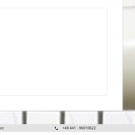
eit
+49 441 - 96010622