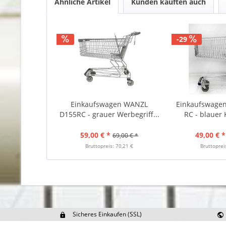
Ähnliche Artikel
Kunden kauften auch
-29
Einkaufswagen WANZL
Einkaufswage
D155RC - grauer Werbegriff...
RC - blauer K
59,00 € *
49,00 € *
69,00 € *
Bruttopreis: 70,21 €
Bruttoprei
Sicheres Einkaufen (SSL)
Ex