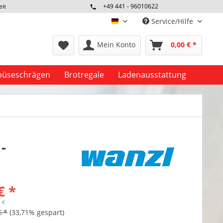
eit
+49 441 - 96010622
Service/Hilfe
deutsch
Mein Konto
0,00 € *
üseschrägen
Brotregale
Ladenausstattung
-
€ *
1 €
€ *
(33,71% gespart)