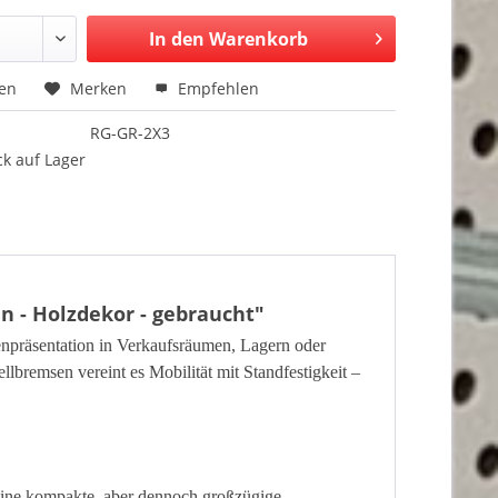
In den Warenkorb
hen
Merken
Empfehlen
RG-GR-2X3
k auf Lager
n - Holzdekor - gebraucht"
enpräsentation in Verkaufsräumen, Lagern oder
llbremsen vereint es Mobilität mit Standfestigkeit –
eine kompakte, aber dennoch großzügige