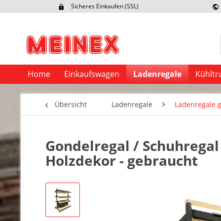
Sicheres Einkaufen (SSL)
Ex
Home
Einkaufswagen
Ladenregale
Kühltr
Übersicht
Ladenregale
Ladenregale 
Gondelregal / Schuhregal 
Holzdekor - gebraucht