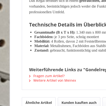
Das Regal befindet sich in einem
gebrauchten, ab
vorhanden, beeinträchtigen jedoch weder die Funktio
professionellen Umfeld.
Technische Details im Überblic
Gesamtmaße (B x T x H):
1.340 mm x 800 m
Fachböden:
je 3 pro Seite, schräg montiert
Mobilität:
4 Rollen, davon 2 mit Feststellbrems
Material:
Metallrahmen, Fachböden aus Stahlb
Zustand:
gebraucht, funktionstüchtig und stabil
Weiterführende Links zu "Gondelrega
Fragen zum Artikel?
Weitere Artikel von Meinex
Ähnliche Artikel
Kunden kauften auch