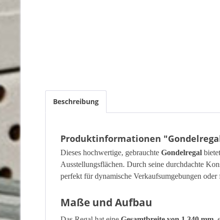
Beschreibung
Produktinformationen "Gondelregal 
Dieses hochwertige, gebrauchte
Gondelregal
biete
Ausstellungsflächen. Durch seine durchdachte Konstr
perfekt für dynamische Verkaufsumgebungen oder f
Maße und Aufbau
Das Regal hat eine
Gesamtbreite von 1.340 mm
, 