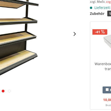
zzgl. MwSt.
zzg
Lieferzeit
Zubehör
-41
Warenbox
tra
H
10,0
Brut