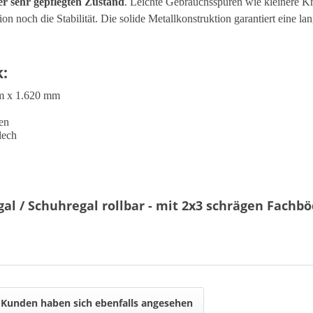
er sehr gepflegten Zustand
. Leichte Gebrauchsspuren wie kleinere K
n noch die Stabilität. Die solide Metallkonstruktion garantiert eine l
k:
m x 1.620 mm
en
lech
l / Schuhregal rollbar - mit 2x3 schrägen Fachbö
Kunden haben sich ebenfalls angesehen