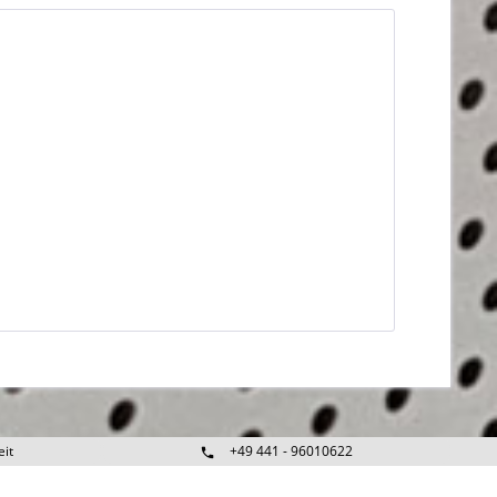
eit
+49 441 - 96010622