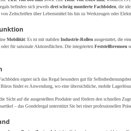
gals befinden sich jeweils
drei schräg montierte Fachböden
, die id
 – von Zeitschriften über Lebensmittel bis hin zu Werkzeugen oder Elekt
funktion
eine
Mobilität
: Es ist mit stabilen
Industrie-Rollen
ausgestattet, die ei
der für saisonale Aktionsflächen. Die integrierten
Feststellbremsen
so
n
achböden eignet sich das Regal besonders gut für Selbstbedienungsber
Büros findet es Anwendung, wo eine übersichtliche, mobile Lagerlösung
 die Sicht auf die ausgestellten Produkte und fördern den schnellen Zu
tikel – das Gondelregal unterstützt Sie bei einer professionellen Präs
and