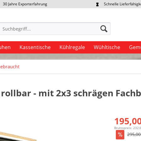
30 Jahre Exporterfahrung
Schnelle Lieferfähigk
portpreise individuell anfragen
Eigener Fuhrpark
uhen
Kassentische
Kühlregale
Wühltische
Gemü
gebraucht
rollbar - mit 2x3 schrägen Fach
195,00
Bruttopreis: 232,
295,00