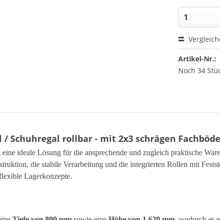
Vergleic
Artikel-Nr.:
Noch 34 Stüc
/ Schuhregal rollbar - mit 2x3 schrägen Fachböde
t eine ideale Lösung für die ansprechende und zugleich praktische War
uktion, die stabile Verarbeitung und die integrierten Rollen mit Festste
lexible Lagerkonzepte.
eine
Tiefe von 800 mm
sowie eine
Höhe von 1.620 mm
, wodurch es 