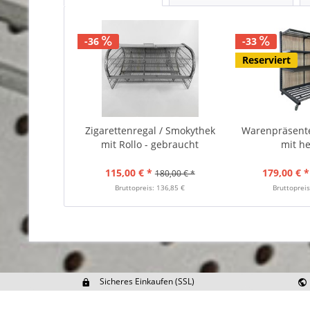
-36
-33
Reserviert
Zigarettenregal / Smokythek
Warenpräsente
mit Rollo - gebraucht
mit hel
115,00 € *
179,00 € *
180,00 € *
Bruttopreis: 136,85 €
Bruttopreis
Sicheres Einkaufen (SSL)
Ex