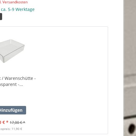
l. Versandkosten
: ca. 5-9 Werktage
1
 / Warenschütte -
nsparent -...
inzufügen
0 € *
17,00 € *
topreis: 11,90 €