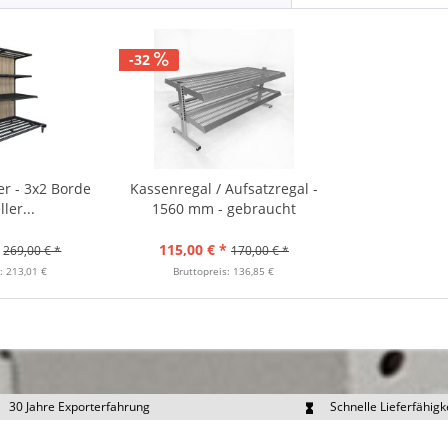
-32
r - 3x2 Borde
Kassenregal / Aufsatzregal -
ler...
1560 mm - gebraucht
115,00 € *
269,00 € *
170,00 € *
: 213,01 €
Bruttopreis: 136,85 €
30 Jahre Exporterfahrung
Schnelle Lieferfähigk
portpreise individuell anfragen
Eigener Fuhrpark