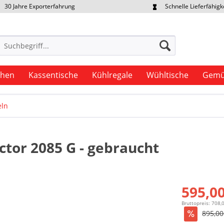
30 Jahre Exporterfahrung
Schnelle Lieferfähigk
portpreise individuell anfragen
Eigener Fuhrpark
uhen
Kassentische
Kühlregale
Wühltische
Gemü
eln
ctor 2085 G - gebraucht
595,00
Bruttopreis: 708,
895,00