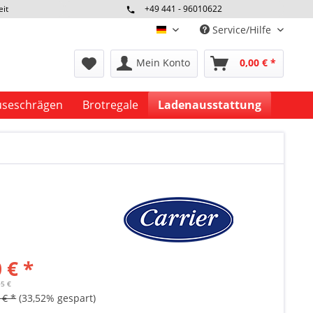
eit
+49 441 - 96010622
Service/Hilfe
deutsch
Mein Konto
0,00 € *
seschrägen
Brotregale
Ladenausstattung
 € *
05 €
 € *
(33,52% gespart)