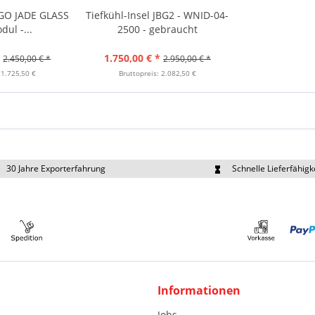
IGO JADE GLASS
Tiefkühl-Insel JBG2 - WNID-04-
dul -...
2500 - gebraucht
*
1.750,00 € *
2.450,00 € *
2.950,00 € *
 1.725,50 €
Bruttopreis: 2.082,50 €
30 Jahre Exporterfahrung
Schnelle Lieferfähigk
portpreise individuell anfragen
Eigener Fuhrpark
Informationen
Jobs