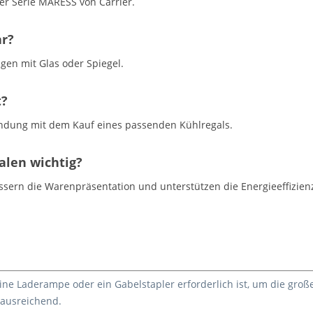
er Serie MARESS von Carrier.
ar?
gen mit Glas oder Spiegel.
t?
rbindung mit dem Kauf eines passenden Kühlregals.
alen wichtig?
essern die Warenpräsentation und unterstützen die Energieeffizie
 eine Laderampe oder ein Gabelstapler erforderlich ist, um die gr
 ausreichend.