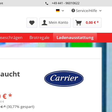
eit
+49 441 - 96010622
Service/Hilfe
deutsch
Mein Konto
0,00 € *
seschrägen
Brotregale
Ladenausstattung
raucht
 € *
50 €
 € *
(30,77% gespart)