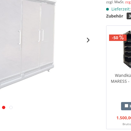
zzgl. MwSt.
zzg
Lieferzeit
Zubehör
-50
Wandküh
MARESS - 
H
1.500,0
Brutto