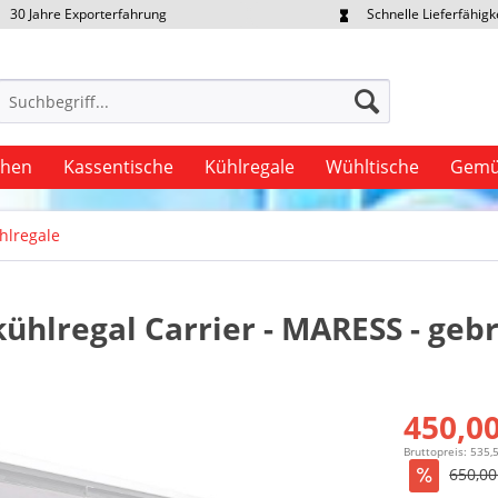
30 Jahre Exporterfahrung
Schnelle Lieferfähigk
portpreise individuell anfragen
Eigener Fuhrpark
uhen
Kassentische
Kühlregale
Wühltische
Gemü
lregale
kühlregal Carrier - MARESS - geb
450,00
Bruttopreis: 535,
650,00