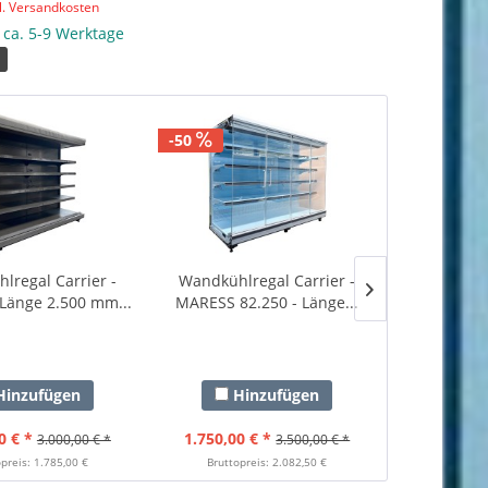
l. Versandkosten
: ca. 5-9 Werktage
3
-50
-50
lregal Carrier -
Wandkühlregal Carrier -
Wandkühlr
Länge 2.500 mm...
MARESS 82.250 - Länge...
MARESS 82
inzufügen
Hinzufügen
Hi
0 € *
1.750,00 € *
2.800,00
3.000,00 € *
3.500,00 € *
preis: 1.785,00 €
Bruttopreis: 2.082,50 €
Bruttopr