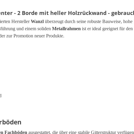
ter - 2 Borde mit heller Holzrückwand - gebrauc
rten Hersteller
Wanzl
überzeugt durch seine robuste Bauweise, hohe F
führung und einem soliden
Metallrahmen
ist er ideal geeignet für de
der zur Promotion neuer Produkte.
d
erböden
ren Fachböden
ausgestattet, die über eine stabile Gitterstruktur verfüge