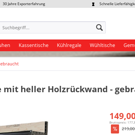
30 Jahre Exporterfahrung
Schnelle Lieferfähigk
portpreise individuell anfragen
Eigener Fuhrpark
uhen
Kassentische
Kühlregale
Wühltische
Gemü
gebraucht
 mit heller Holzrückwand - geb
149,00
Bruttopreis: 177,
219,00