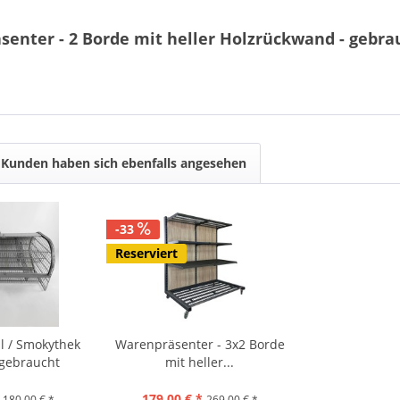
enter - 2 Borde mit heller Holzrückwand - gebra
Kunden haben sich ebenfalls angesehen
-33
Reserviert
l / Smokythek
Warenpräsenter - 3x2 Borde
 gebraucht
mit heller...
179,00 € *
180,00 € *
269,00 € *