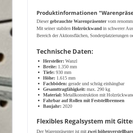
Produktinformationen "Warenpräsen
Dieser
gebrauchte Warenpräsenter
vom renommie
Mit seiner stabilen
Holzrückwand
in schwerer Aus
Bereich der Aktionsflächen, Sonderplatzierungen o
Technische Daten:
Hersteller:
Wanzl
Breite:
1.350 mm
Tiefe:
930 mm
Höhe:
1.615 mm
Fachböden:
gerade und schräg einhängbar
Gesamttragfähigkeit:
max. 290 kg
Material:
Metallkonstruktion mit Holzrückwan
Fahrbar auf Rollen mit Feststellbremsen
Baujahr:
2020
Flexibles Regalsystem mit Gitt
Der Warenpräsenter ist mit
zwei höhenverstellba