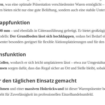
en
, was eine optimale Präsentation verschiedenster Waren ermöglicht
n bieten nicht nur eine gute Belüftung, sondern auch eine stabile Unte
lappfunktion
90 mm
– und ebenfalls in Gitterausführung gefertigt. Er bietet großzü
odells:
Der Grundboden lässt sich hochklappen
, sodass bei Bedarf 
ter besonders geeignet für flexible Aktionsplatzierungen und für den 
emsfunktion
Rollen
, wodurch er sich leicht umplatzieren lässt – etwa zur Umgestal
emsen
sorgen dafür, dass das Regal sicher an Ort und Stelle bleibt, sobal
r den täglichen Einsatz gemacht
rahmen
und einer
massiven Holzrückwand
ist dieser Warenpräsenter 
eht für Zuverlässigkeit im professionellen Einzelhandelsumfeld.