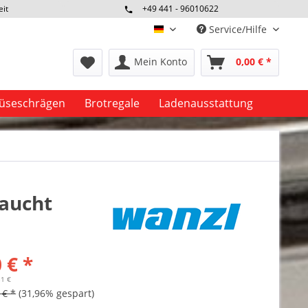
eit
+49 441 - 96010622
Service/Hilfe
deutsch
Mein Konto
0,00 € *
seschrägen
Brotregale
Ladenausstattung
raucht
 € *
31 €
 € *
(31,96% gespart)