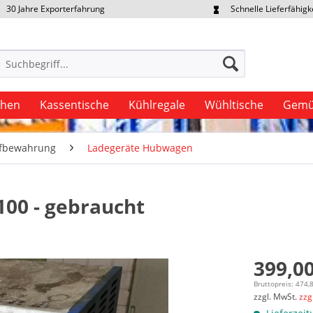
30 Jahre Exporterfahrung
Schnelle Lieferfähigk
portpreise individuell anfragen
Eigener Fuhrpark
uhen
Kassentische
Kühlregale
Wühltische
Gemü
fbewahrung
Ladegeräte Hubwagen
00 - gebraucht
399,00
Bruttopreis: 474,
zzgl. MwSt.
zzg