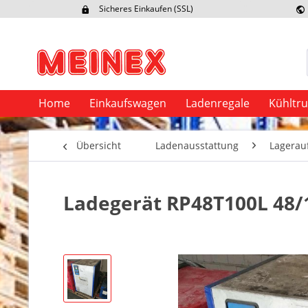
Sicheres Einkaufen (SSL)
Ex
Home
Einkaufswagen
Ladenregale
Kühltr
Übersicht
Ladenausstattung
Lagerau
Ladegerät RP48T100L 48/1