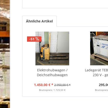
Ähnliche Artikel
-51
Elektrohubwagen /
Ladegerät TE
Deichselhubwagen
230 V - g
Jungheinrich...
1.450,00 € *
295,0
2.950,00 € *
Bruttopreis: 1.725,50 €
Bruttopreis