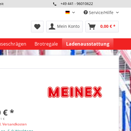
eit
+49 441 - 96010622
Service/Hilfe
deutsch
Mein Konto
0,00 € *
seschrägen
Brotregale
Ladenausstattung
 € *
81 €
l. Versandkosten