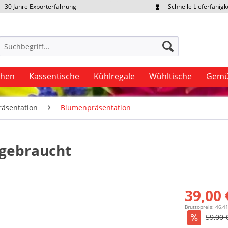
30 Jahre Exporterfahrung
Schnelle Lieferfähigk
portpreise individuell anfragen
Eigener Fuhrpark
uhen
Kassentische
Kühlregale
Wühltische
Gemü
äsentation
Blumenpräsentation
 gebraucht
39,00 
Bruttopreis: 46,4
59,00 