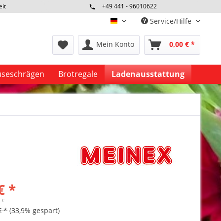
eit
+49 441 - 96010622
Service/Hilfe
deutsch
Mein Konto
0,00 € *
seschrägen
Brotregale
Ladenausstattung
€ *
1 €
€ *
(33,9% gespart)