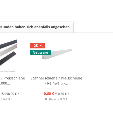
Kunden haben sich ebenfalls angesehen
-25
Neuware
/ Preisschiene
Scannerschiene / Preisschiene
.000...
- Reinweiß -...
0,60 € *
15.998,00 € *
0,80 € *
 7.140,00 €
Bruttopreis: 0,71 €