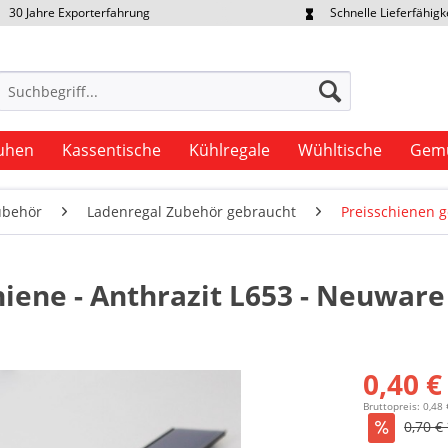
30 Jahre Exporterfahrung
Schnelle Lieferfähigk
portpreise individuell anfragen
Eigener Fuhrpark
uhen
Kassentische
Kühlregale
Wühltische
Gemü
ubehör
Ladenregal Zubehör gebraucht
Preisschienen 
hiene - Anthrazit L653 - Neuware
0,40 €
Bruttopreis: 0,48 
0,70 €