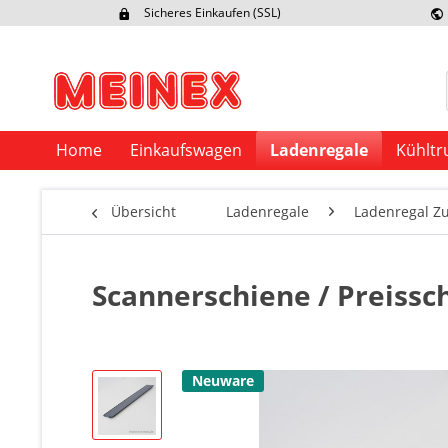
Sicheres Einkaufen (SSL)
Ex
Home
Einkaufswagen
Ladenregale
Kühltr
Übersicht
Ladenregale
Ladenregal Z
Scannerschiene / Preissc
Neuware