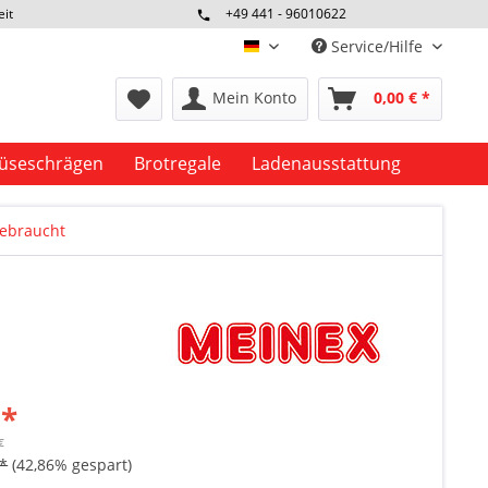
eit
+49 441 - 96010622
Service/Hilfe
deutsch
Mein Konto
0,00 € *
seschrägen
Brotregale
Ladenausstattung
gebraucht
 *
€
 *
(42,86% gespart)