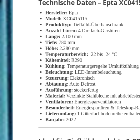
Technische Daten – Epta XC041
Hersteller:
Epta
Modell:
XC0415115
Produkttyp:
Tiefkühl-Überbauschrank
Anzahl Türen:
4 Dreifach-Glastüren
Länge:
2.100 mm
Tiefe:
780 mm
Höhe:
2.280 mm
Temperaturbereich:
-22 bis -24 °C
Kältemittel:
R290
Kühlung:
Temperaturgeregelte Umluftkühlung
Beleuchtung:
LED-Innenbeleuchtung
Steuerung:
Elektronisch
Abtauung:
Auto Defrost
Ausführung:
steckerfertig
Material:
Verzinkte Stahlbleche mit abriebfest
Ventilatoren:
Energiesparventilatoren
Besonderheit:
Energiespartüren & Teleskop-R
Lieferumfang:
1 Gitterfachbodenreihe enthalte
Baujahr:
2022