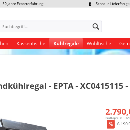
30 Jahre Exporterfahrung
Schnelle Lieferfähigk
portpreise individuell anfragen
Eigener Fuhrpark
uhen
Kassentische
Kühlregale
Wühltische
Gem
kühlregal - EPTA - XC0415115 -
2.790,
Bruttopreis: 3.32
6.190,