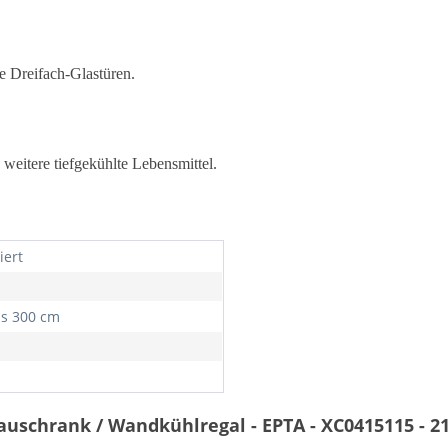
e Dreifach-Glastüren.
 weitere tiefgekühlte Lebensmittel.
iert
is 300 cm
uschrank / Wandkühlregal - EPTA - XC0415115 - 2