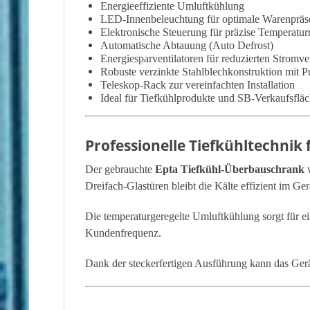
Energieeffiziente Umluftkühlung
LED-Innenbeleuchtung für optimale Warenpräse
Elektronische Steuerung für präzise Temperatur
Automatische Abtauung (Auto Defrost)
Energiesparventilatoren für reduzierten Stromv
Robuste verzinkte Stahlblechkonstruktion mit 
Teleskop-Rack zur vereinfachten Installation
Ideal für Tiefkühlprodukte und SB-Verkaufsflä
Professionelle Tiefkühltechni
Der gebrauchte
Epta Tiefkühl-Überbauschrank
w
Dreifach-Glastüren bleibt die Kälte effizient im Ge
Die temperaturgeregelte Umluftkühlung sorgt für e
Kundenfrequenz.
Dank der steckerfertigen Ausführung kann das Gerät