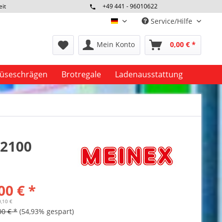
eit
+49 441 - 96010622
Service/Hilfe
deutsch
Mein Konto
0,00 € *
üseschrägen
Brotregale
Ladenausstattung
 2100
00 € *
0,10 €
00 € *
(54,93% gespart)