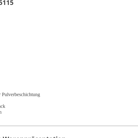
5115
er Pulverbeschichtung
ack
n