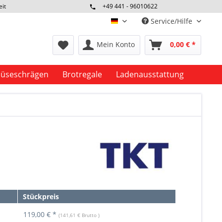
eit
+49 441 - 96010622
Service/Hilfe
deutsch
Mein Konto
0,00 € *
üseschrägen
Brotregale
Ladenausstattung
Stückpreis
119,00 € *
(141,61 € Brutto )