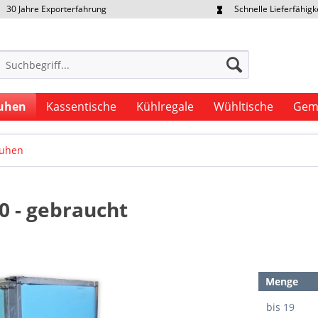
30 Jahre Exporterfahrung
Schnelle Lieferfähigk
portpreise individuell anfragen
Eigener Fuhrpark
uhen
Kassentische
Kühlregale
Wühltische
Gem
ruhen
0 - gebraucht
Menge
bis
19