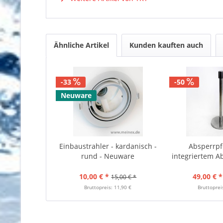
Ähnliche Artikel
Kunden kauften auch
-33
-50
Neuware
Einbaustrahler - kardanisch -
Absperrpf
rund - Neuware
integriertem Ab
10,00 € *
49,00 € *
15,00 € *
Bruttopreis: 11,90 €
Bruttoprei