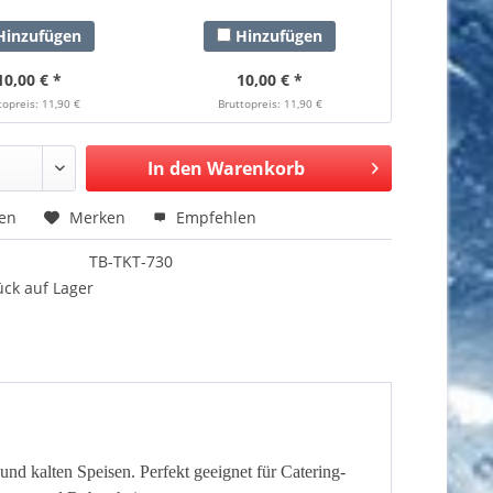
inzufügen
Hinzufügen
10,00 € *
10,00 € *
topreis: 11,90 €
Bruttopreis: 11,90 €
In den Warenkorb
hen
Merken
Empfehlen
TB-TKT-730
ück auf Lager
d kalten Speisen. Perfekt geeignet für Catering-