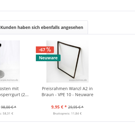
Kunden haben sich ebenfalls angesehen
-67
Neuware
osten mit
Preisrahmen Wanzl A2 in
sperrgurt (2...
Braun - VPE 10 - Neuware
9,95 € *
98,00 € *
29,95 € *
s: 58,31 €
Bruttopreis: 11,84 €