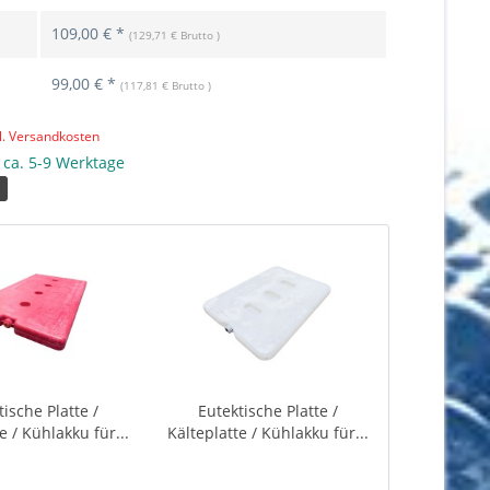
109,00 € *
(129,71 € Brutto )
99,00 € *
(117,81 € Brutto )
l. Versandkosten
: ca. 5-9 Werktage
2
tische Platte /
Eutektische Platte /
e / Kühlakku für...
Kälteplatte / Kühlakku für...