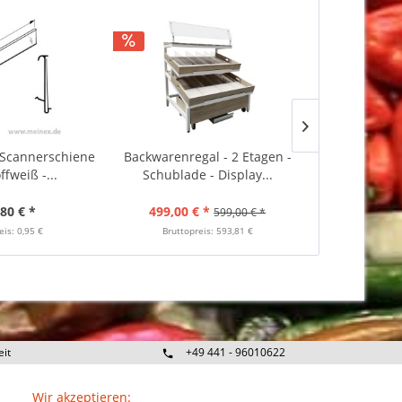
/ Scannerschiene
Backwarenregal - 2 Etagen -
Trennwandgi
ffweiß -...
Schublade - Display...
für Dra
,80 € *
499,00 € *
4,
599,00 € *
eis: 0,95 €
Bruttopreis: 593,81 €
Bruttop
eit
+49 441 - 96010622
Wir akzeptieren: