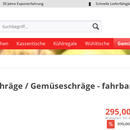
30 Jahre Exporterfahrung
Schnelle Lieferfähigk
portpreise individuell anfragen
Eigener Fuhrpark
uhen
Kassentische
Kühlregale
Wühltische
Gemü
hräge / Gemüseschräge - fahrbar
295,00
Bruttopreis: 351,
395,00