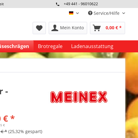
eit
+49 441 - 96010622
Service/Hilfe
deutsch
Mein Konto
0,00 € *
seschrägen
Brotregale
Ladenausstattung
 -
 € *
05 €
 € *
(25,32% gespart)