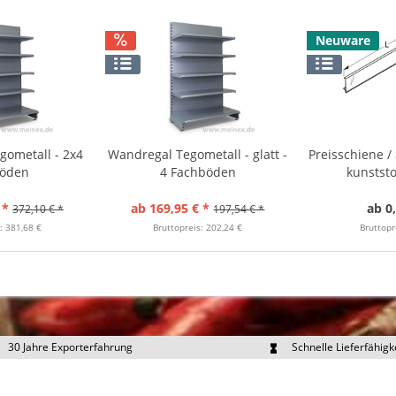
Neuware
gometall - 2x4
Wandregal Tegometall - glatt -
Preisschiene 
böden
4 Fachböden
kunststo
 *
ab 169,95 € *
ab 0
372,10 € *
197,54 € *
: 381,68 €
Bruttopreis: 202,24 €
Bruttopr
30 Jahre Exporterfahrung
Schnelle Lieferfähigk
portpreise individuell anfragen
Eigener Fuhrpark