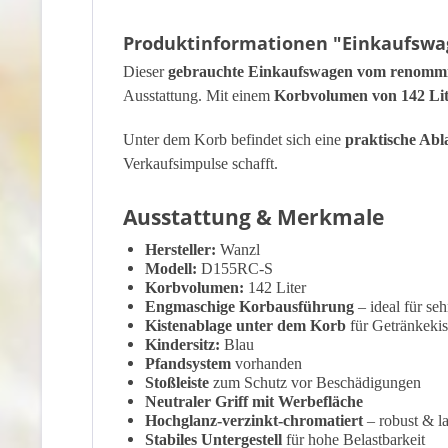
Produktinformationen "Einkaufswage
Dieser
gebrauchte Einkaufswagen vom renommie
Ausstattung. Mit einem
Korbvolumen von 142 Li
Unter dem Korb befindet sich eine
praktische Abl
Verkaufsimpulse schafft.
Ausstattung & Merkmale
Hersteller:
Wanzl
Modell:
D155RC-S
Korbvolumen:
142 Liter
Engmaschige Korbausführung
– ideal für seh
Kistenablage unter dem Korb
für Getränkekis
Kindersitz:
Blau
Pfandsystem
vorhanden
Stoßleiste
zum Schutz vor Beschädigungen
Neutraler Griff mit Werbefläche
Hochglanz-verzinkt-chromatiert
– robust & l
Stabiles Untergestell
für hohe Belastbarkeit