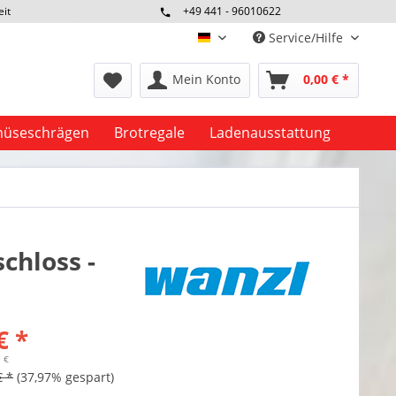
eit
+49 441 - 96010622
Service/Hilfe
deutsch
Mein Konto
0,00 € *
üseschrägen
Brotregale
Ladenausstattung
chloss -
€ *
1 €
€ *
(37,97% gespart)