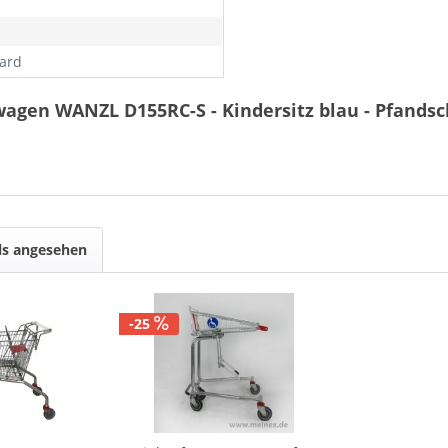
ard
agen WANZL D155RC-S - Kindersitz blau - Pfandsc
ls angesehen
-25