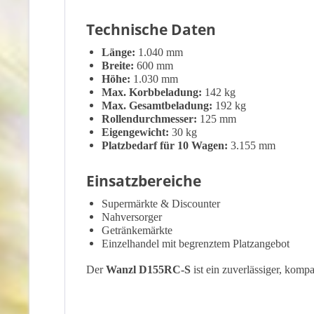
Technische Daten
Länge:
1.040 mm
Breite:
600 mm
Höhe:
1.030 mm
Max. Korbbeladung:
142 kg
Max. Gesamtbeladung:
192 kg
Rollendurchmesser:
125 mm
Eigengewicht:
30 kg
Platzbedarf für 10 Wagen:
3.155 mm
Einsatzbereiche
Supermärkte & Discounter
Nahversorger
Getränkemärkte
Einzelhandel mit begrenztem Platzangebot
Der
Wanzl D155RC-S
ist ein zuverlässiger, komp