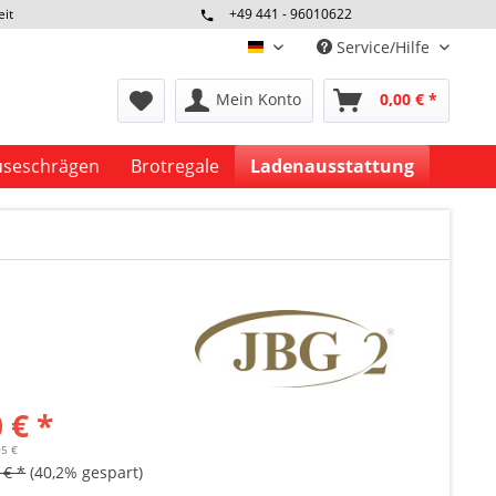
eit
+49 441 - 96010622
Service/Hilfe
deutsch
Mein Konto
0,00 € *
seschrägen
Brotregale
Ladenausstattung
 € *
05 €
 € *
(40,2% gespart)