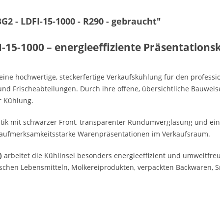
2 - LDFI-15-1000 - R290 - gebraucht"
-15-1000 – energieeffiziente Präsentations
 eine hochwertige, steckerfertige Verkaufskühlung für den professi
d Frischeabteilungen. Durch ihre offene, übersichtliche Bauweise
r Kühlung.
ik mit schwarzer Front, transparenter Rundumverglasung und einer
ür aufmerksamkeitsstarke Warenpräsentationen im Verkaufsraum.
)
arbeitet die Kühlinsel besonders energieeffizient und umweltfr
rischen Lebensmitteln, Molkereiprodukten, verpackten Backwaren, 