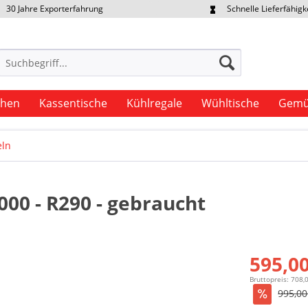
30 Jahre Exporterfahrung
Schnelle Lieferfähigk
portpreise individuell anfragen
Eigener Fuhrpark
uhen
Kassentische
Kühlregale
Wühltische
Gemü
eln
000 - R290 - gebraucht
595,00
Bruttopreis: 708,
995,00