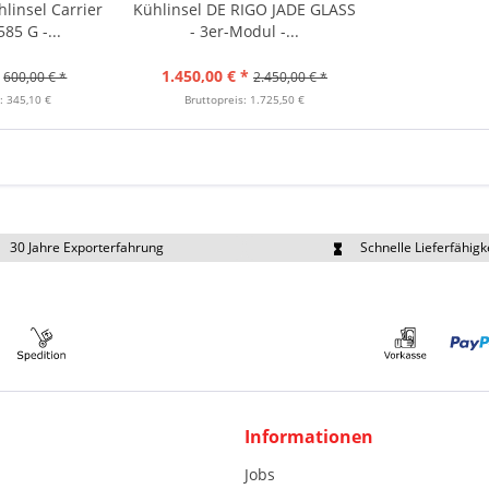
linsel Carrier
Kühlinsel DE RIGO JADE GLASS
85 G -...
- 3er-Modul -...
1.450,00 € *
600,00 € *
2.450,00 € *
: 345,10 €
Bruttopreis: 1.725,50 €
30 Jahre Exporterfahrung
Schnelle Lieferfähigk
portpreise individuell anfragen
Eigener Fuhrpark
Informationen
Jobs