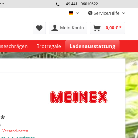
eit
+49 441 - 96010622
Service/Hilfe
deutsch
Mein Konto
0,00 € *
seschrägen
Brotregale
Ladenausstattung
 *
€
l. Versandkosten