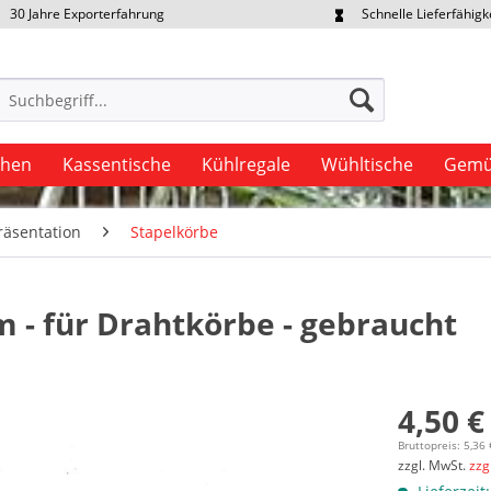
30 Jahre Exporterfahrung
Schnelle Lieferfähigk
portpreise individuell anfragen
Eigener Fuhrpark
uhen
Kassentische
Kühlregale
Wühltische
Gemü
äsentation
Stapelkörbe
 - für Drahtkörbe - gebraucht
4,50 €
Bruttopreis: 5,36 
zzgl. MwSt.
zzg