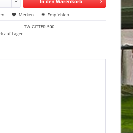
In den Warenkorb
hen
Merken
Empfehlen
TW-GITTER-500
k auf Lager