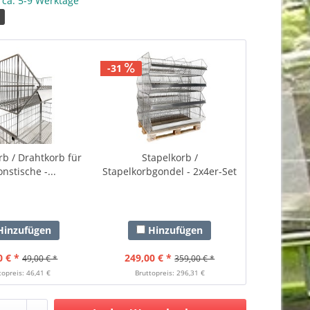
: ca. 5-9 Werktage
2
-31
rb / Drahtkorb für
Stapelkorb /
onstische -...
Stapelkorbgondel - 2x4er-Set
-...
inzufügen
Hinzufügen
0 € *
249,00 € *
49,00 € *
359,00 € *
topreis: 46,41 €
Bruttopreis: 296,31 €