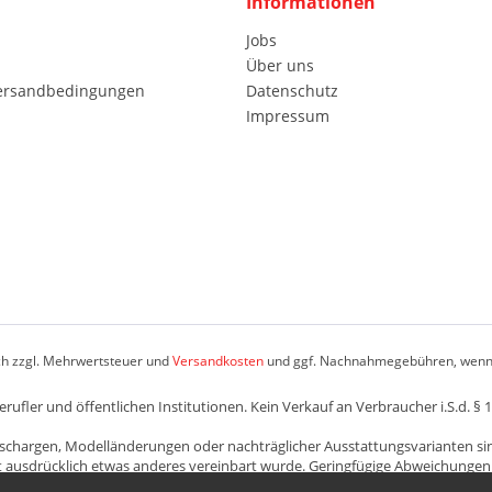
Informationen
Jobs
Über uns
Versandbedingungen
Datenschutz
Impressum
ich zzgl. Mehrwertsteuer und
Versandkosten
und ggf. Nachnahmegebühren, wenn 
fler und öffentlichen Institutionen. Kein Verkauf an Verbraucher i.S.d. § 
schargen, Modelländerungen oder nachträglicher Ausstattungsvarianten si
ht ausdrücklich etwas anderes vereinbart wurde. Geringfügige Abweichungen
l dar, soweit die gewöhnliche Verwendung des Artikels dadurch nicht wese