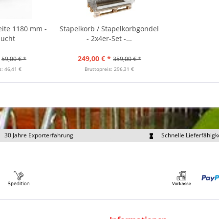
eite 1180 mm -
Stapelkorb / Stapelkorbgondel
aucht
- 2x4er-Set -...
249,00 € *
59,00 € *
359,00 € *
s: 46,41 €
Bruttopreis: 296,31 €
30 Jahre Exporterfahrung
Schnelle Lieferfähigk
portpreise individuell anfragen
Eigener Fuhrpark