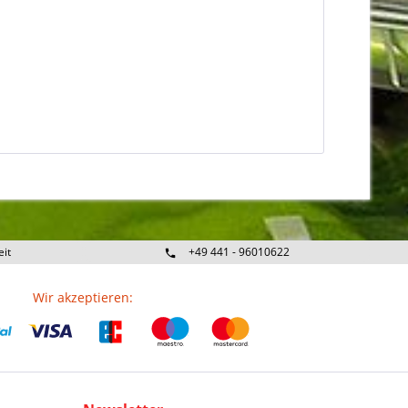
eit
+49 441 - 96010622
Wir akzeptieren: