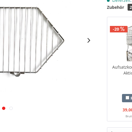
Lieferzeit
Zubehör
-20
Aufsatzko
Akti
H
39,0
Brut