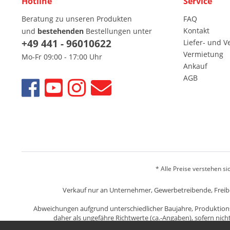
Hotline
Service
Beratung zu unseren Produkten
FAQ
Kontakt
und
bestehenden
Bestellungen unter
+49 441 - 96010622
Liefer- und 
Vermietung
Mo-Fr 09:00 - 17:00 Uhr
Ankauf
AGB
* Alle Preise verstehen s
Verkauf nur an Unternehmer, Gewerbetreibende, Freiberu
Abweichungen aufgrund unterschiedlicher Baujahre, Produktion
daher als ungefähre Richtwerte (ca.-Angaben), sofern nic
Gebrauchtware keinen Mange