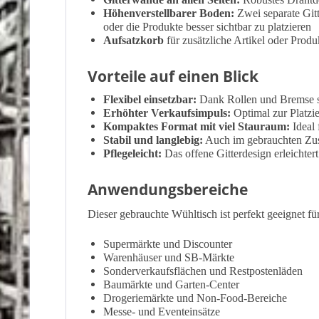
Höhenverstellbarer Boden:
Zwei separate Git
oder die Produkte besser sichtbar zu platzieren
Aufsatzkorb
für zusätzliche Artikel oder Produk
Vorteile auf einen Blick
Flexibel einsetzbar:
Dank Rollen und Bremse s
Erhöhter Verkaufsimpuls:
Optimal zur Platzi
Kompaktes Format mit viel Stauraum:
Ideal 
Stabil und langlebig:
Auch im gebrauchten Zust
Pflegeleicht:
Das offene Gitterdesign erleichte
Anwendungsbereiche
Dieser gebrauchte Wühltisch ist perfekt geeignet für
Supermärkte und Discounter
Warenhäuser und SB-Märkte
Sonderverkaufsflächen und Restpostenläden
Baumärkte und Garten-Center
Drogeriemärkte und Non-Food-Bereiche
Messe- und Eventeinsätze