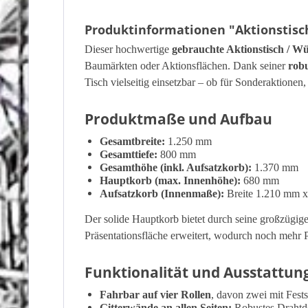
Produktinformationen "Aktionstisch
Dieser hochwertige
gebrauchte Aktionstisch / Wü
Baumärkten oder Aktionsflächen. Dank seiner
rob
Tisch vielseitig einsetzbar – ob für Sonderaktionen
Produktmaße und Aufbau
Gesamtbreite:
1.250 mm
Gesamttiefe:
800 mm
Gesamthöhe (inkl. Aufsatzkorb):
1.370 mm
Hauptkorb (max. Innenhöhe):
680 mm
Aufsatzkorb (Innenmaße):
Breite 1.210 mm x
Der solide Hauptkorb bietet durch seine großzügige
Präsentationsfläche erweitert, wodurch noch mehr Pr
Funktionalität und Ausstattun
Fahrbar auf vier Rollen
, davon zwei mit Fests
Gitterwände an allen Seiten:
Robustes Drahtdes