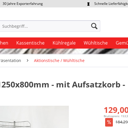
30 Jahre Exporterfahrung
Schnelle Lieferfähigk
portpreise individuell anfragen
Eigener Fuhrpark
uhen
Kassentische
Kühlregale
Wühltische
Gemü
äsentation
Aktionstische / Wühltische
 1250x800mm - mit Aufsatzkorb -
129,00
Bruttopreis: 153,
184,29