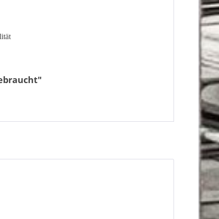
ität
gebraucht"