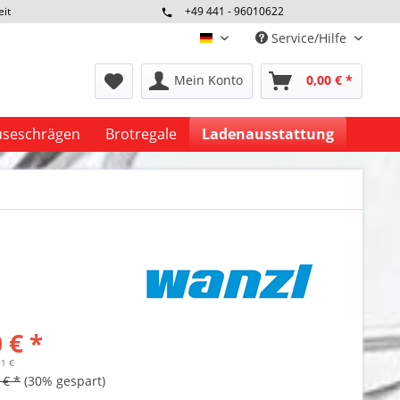
eit
+49 441 - 96010622
Service/Hilfe
deutsch
Mein Konto
0,00 € *
seschrägen
Brotregale
Ladenausstattung
 € *
51 €
 € *
(30% gespart)