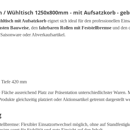
 / Wühltisch 1250x800mm - mit Aufsatzkorb - ge
hltisch mit Aufsatzkorb
eignet sich ideal für den professionellen Ein
usten Bauweise
, den
fahrbaren Rollen mit Feststellbremse
und den 
, Saisonware oder Abverkaufsartikel.
 Tiefe 420 mm
 Fläche ausreichend Platz zur Präsentation unterschiedlichster Waren.
odukte gleichzeitig platziert oder Aktionsartikel getrennt dargestellt 
g
tellbremse: Flexibler Einsatzortwechsel möglich, ohne auf Standfestigk
ign sorgt für Stabilität und gute Einsicht auf den Inhalt