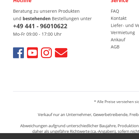
Hotline
Service
Beratung zu unseren Produkten
FAQ
Kontakt
und
bestehenden
Bestellungen unter
+49 441 - 96010622
Liefer- und 
Vermietung
Mo-Fr 09:00 - 17:00 Uhr
Ankauf
AGB
* Alle Preise verstehen s
Verkauf nur an Unternehmer, Gewerbetreibende, Freiberu
Abweichungen aufgrund unterschiedlicher Baujahre, Produktion
daher als ungefähre Richtwerte (ca.-Angaben), sofern nic
Gebrauchtware keinen Mange