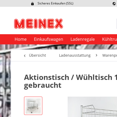
Sicheres Einkaufen (SSL)
Ex
Home
Einkaufswagen
Ladenregale
Kühltr
Übersicht
Ladenausstattung
Warenpr
Aktionstisch / Wühltisch
gebraucht