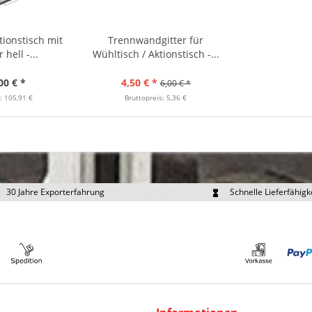
tionstisch mit
Trennwandgitter für
hell -...
Wühltisch / Aktionstisch -...
00 € *
4,50 € *
6,00 € *
: 105,91 €
Bruttopreis: 5,36 €
30 Jahre Exporterfahrung
Schnelle Lieferfähigk
portpreise individuell anfragen
Eigener Fuhrpark