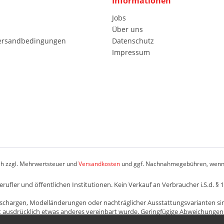
Informationen
Jobs
Über uns
Versandbedingungen
Datenschutz
Impressum
ich zzgl. Mehrwertsteuer und
Versandkosten
und ggf. Nachnahmegebühren, wenn 
fler und öffentlichen Institutionen. Kein Verkauf an Verbraucher i.S.d. § 
schargen, Modelländerungen oder nachträglicher Ausstattungsvarianten si
ht ausdrücklich etwas anderes vereinbart wurde. Geringfügige Abweichungen
l dar, soweit die gewöhnliche Verwendung des Artikels dadurch nicht wese